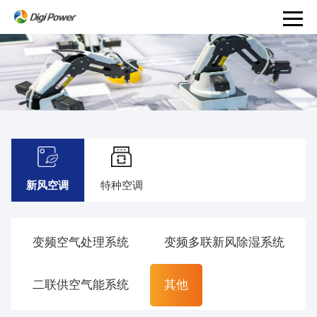
产
品
和
服
务
PRODUCTS
AND
特种空调
新风空调
SERVICES
解
决
变频空气处理系统
变频多联新风除湿系统
方
案
事
二联供空气能系统
其他
业