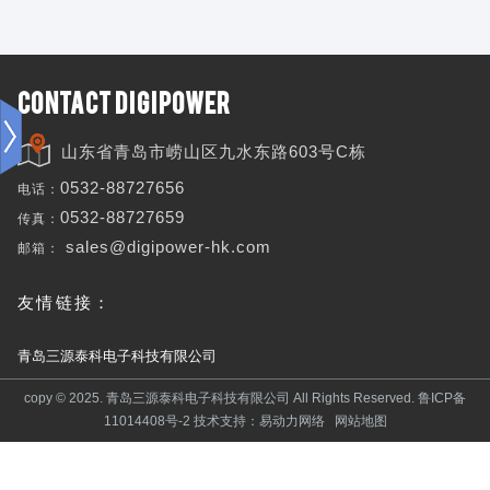
控
制
器
方
CONTACT DIGIPOWER
案
事
业
山东省青岛市崂山区九水东路603号C栋
电话：
0532-88727656
整
传真：
0532-88727659
机
事
邮箱：
sales@digipower-hk.com
业
友情链接：
青岛三源泰科电子科技有限公司
copy © 2025. 青岛三源泰科电子科技有限公司 All Rights Reserved.
鲁ICP备
11014408号-2
技术支持：
易动力网络
网站地图