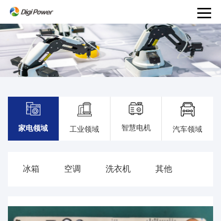
产
品
和
服
务
PRODUCTS
AND
智慧电机
家电领域
汽车领域
工业领域
SERVICES
解
决
冰箱
空调
洗衣机
其他
方
案
事
业