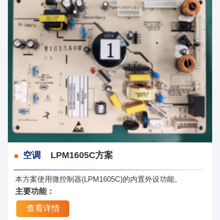
控
制
器
方
案
事
业
整
机
事
业
空调
LPM1605C方案
本方案使用微控制器(LPM1605C)的内置外设功能。
主要功能：
查看详情