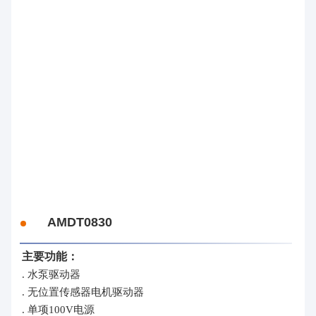
控
制
器
方
案
事
业
整
机
事
业
AMDT0830
主要功能：
. 水泵驱动器
. 无位置传感器电机驱动器
. 单项100V电源