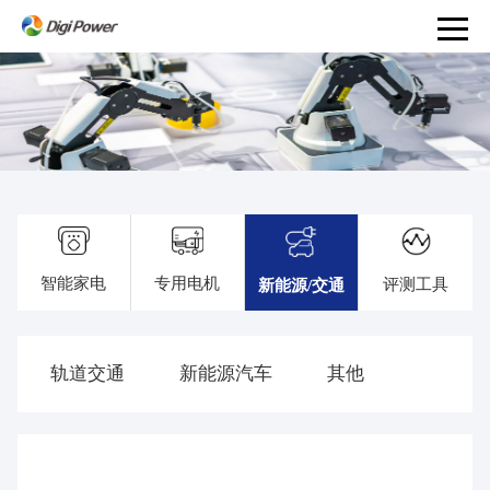
产
品
和
服
务
PRODUCTS
AND
智能家电
专用电机
评测工具
新能源/交通
SERVICES
解
决
轨道交通
新能源汽车
其他
方
案
事
业