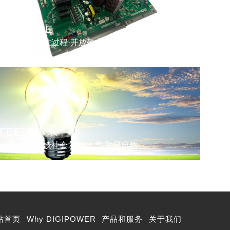
INNOVATE
结果导向·专注过程·开放敬业·激情创新
FEEDBACK
注重家庭·回馈社会 造福人类 敬畏自然
站首页
Why DIGIPOWER
产品和服务
关于我们