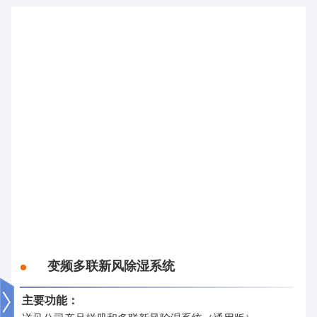
控
制
器
方
案
事
业
整
机
事
业
变频多联新风除湿系统
主要功能：