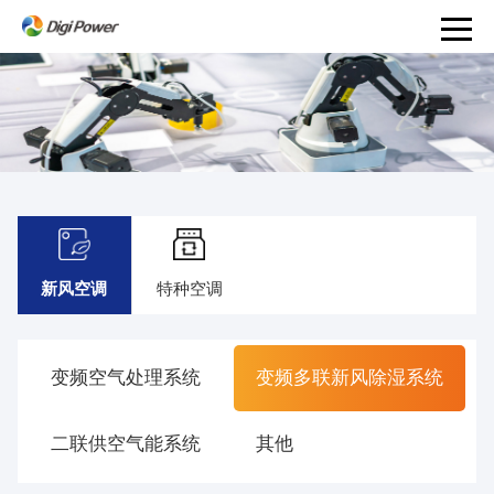
产
品
和
服
务
PRODUCTS
AND
特种空调
新风空调
SERVICES
解
决
变频空气处理系统
变频多联新风除湿系统
方
案
事
二联供空气能系统
其他
业