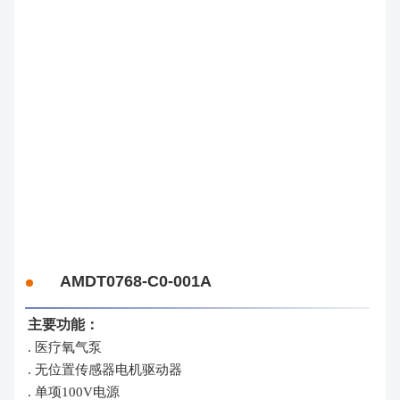
控
制
器
方
案
事
业
整
机
事
业
AMDT0768-C0-001A
主要功能：
. 医疗氧气泵
. 无位置传感器电机驱动器
. 单项100V电源