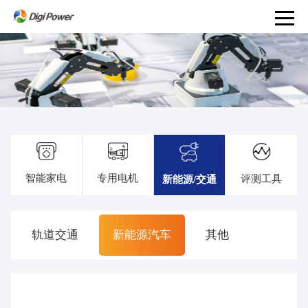
产
品
和
服
务
PRODUCTS
AND
智能家电
专用电机
评测工具
新能源/交通
SERVICES
解
决
轨道交通
新能源汽车
其他
方
案
事
业