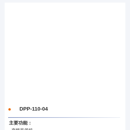
控
制
器
方
案
事
业
整
机
事
业
DPP-110-04
主要功能：