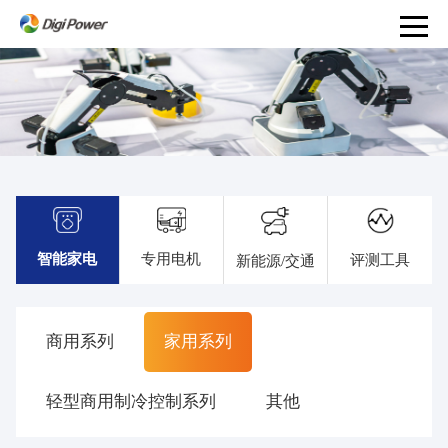
产
品
和
服
务
PRODUCTS
AND
智能家电
专用电机
评测工具
新能源/交通
SERVICES
解
决
商用系列
家用系列
方
案
事
轻型商用制冷控制系列
其他
业