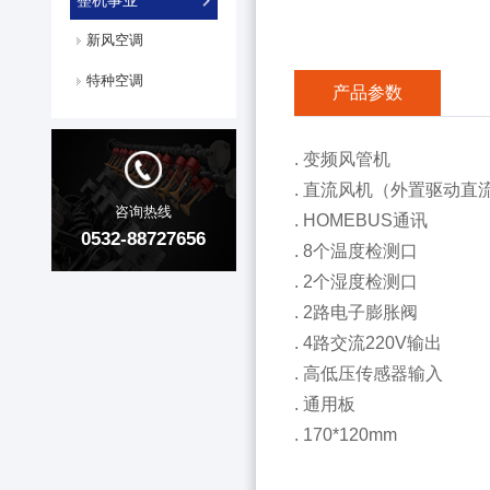
整机事业
新风空调
特种空调
产品参数
. 变频风管机
. 直流风机（外置驱动直
咨询热线
. HOMEBUS通讯
0532-88727656
. 8个温度检测口
. 2个湿度检测口
. 2路电子膨胀阀
. 4路交流220V输出
. 高低压传感器输入
. 通用板
. 170*120mm